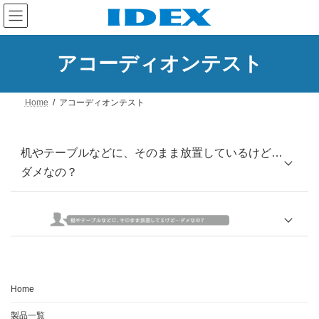
コ
ナ
ン
ビ
テ
ゲ
ン
ー
ツ
シ
アコーディオンテスト
へ
ョ
ス
ン
キ
に
Home
アコーディオンテスト
ッ
移
プ
動
机やテーブルなどに、そのまま放置しているけど…
ダメなの？
Home
製品一覧