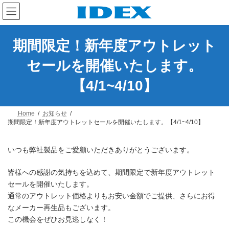
コ
ナ
ン
ビ
テ
ゲ
ン
ー
ツ
シ
期間限定！新年度アウトレット
へ
ョ
ス
ン
セールを開催いたします。
キ
に
ッ
移
【4/1~4/10】
プ
動
Home
お知らせ
期間限定！新年度アウトレットセールを開催いたします。【4/1~4/10】
いつも弊社製品をご愛顧いただきありがとうございます。
皆様への感謝の気持ちを込めて、期間限定で新年度アウトレット
セールを開催いたします。
通常のアウトレット価格よりもお安い金額でご提供、さらにお得
なメーカー再生品もございます。
この機会をぜひお見逃しなく！