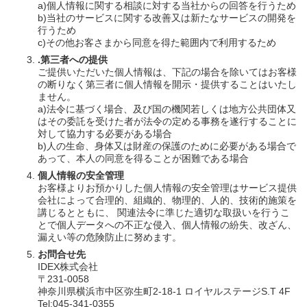
a)個人情報に関する相談に対する当社からの回答を行うため
b)当社のサービスに関する改善又は新たなサービスの開発を
行うため
c)その他お客さまから同意を得た範囲内で利用するため
.第三者への提供
ご提供いただいた個人情報は、下記の場合を除いてはお客様
の断りなく第三者に個人情報を開示・提供することはいたし
ません。
a)法令に基づく場合、及び国の機関若しくは地方公共団体又
はその委託を受けた者が法令の定める事務を遂行することに
対して協力する必要がある場合
b)人の生命、身体又は財産の保護のために必要がある場合で
あって、本人の同意を得ることが困難である場合
個人情報の安全管理
お客様よりお預かりした個人情報の安全管理はサービス提供
会社によって合理的、組織的、物理的、人的、技術的施策を
講じるとともに、 関連法令に準じた適切な取扱いを行うこ
とで個人データへの不正な侵入、個人情報の紛失、改ざん、
漏えい等の危険防止に努めます。
お問合せ先
IDEX株式会社
〒231-0058
神奈川県横浜市中区弥生町2-18-1 ロイヤルステージS.T 4F
Tel:045-341-0355