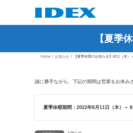
コ
ナ
ン
ビ
テ
ゲ
ン
ー
ツ
シ
へ
ョ
【夏季休
ス
ン
キ
に
ッ
移
Home
お知らせ
【夏季休業のお知らせ】8/11（木）～
プ
動
誠に勝手ながら、下記の期間は営業をお休み
夏季休暇期間：2022年8月11日（木）～ 
お知らせ