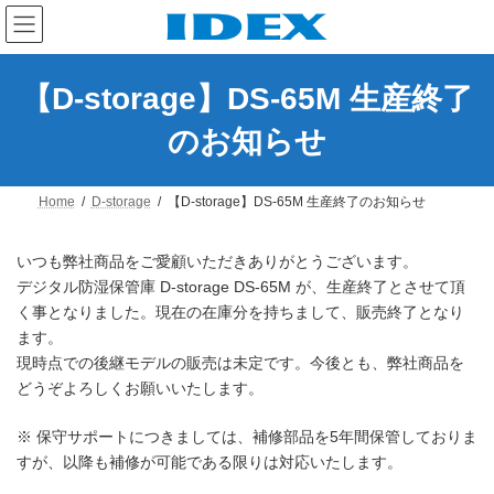
コ
ナ
ン
ビ
テ
ゲ
ン
ー
ツ
シ
【D-storage】DS-65M 生産終了
へ
ョ
ス
ン
のお知らせ
キ
に
ッ
移
プ
動
Home
D-storage
【D-storage】DS-65M 生産終了のお知らせ
いつも弊社商品をご愛顧いただきありがとうございます。
デジタル防湿保管庫 D-storage DS-65M が、生産終了とさせて頂
く事となりました。現在の在庫分を持ちまして、販売終了となり
ます。
現時点での後継モデルの販売は未定です。今後とも、弊社商品を
どうぞよろしくお願いいたします。
※ 保守サポートにつきましては、補修部品を5年間保管しておりま
すが、以降も補修が可能である限りは対応いたします。