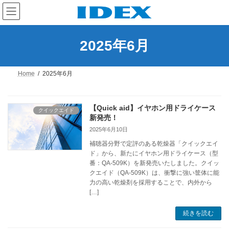
コ
ナ
ン
ビ
テ
ゲ
ン
ー
ツ
シ
2025年6月
へ
ョ
ス
ン
キ
に
Home
2025年6月
ッ
移
プ
動
【Quick aid】イヤホン用ドライケース
クイックエイド
新発売！
2025年6月10日
補聴器分野で定評のある乾燥器「クイックエイ
ド」から、新たにイヤホン用ドライケース（型
番：QA-509K）を新発売いたしました。クイッ
クエイド（QA-509K）は、衝撃に強い筐体に能
力の高い乾燥剤を採用することで、内外から
[…]
続きを読む